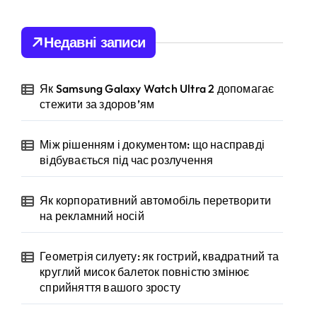
к
:
Недавні записи
Як Samsung Galaxy Watch Ultra 2 допомагає
стежити за здоров’ям
Між рішенням і документом: що насправді
відбувається під час розлучення
Як корпоративний автомобіль перетворити
на рекламний носій
Геометрія силуету: як гострий, квадратний та
круглий мисок балеток повністю змінює
сприйняття вашого зросту