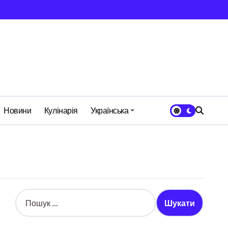
Новини
Кулінарія
Українська
П
о
ш
у