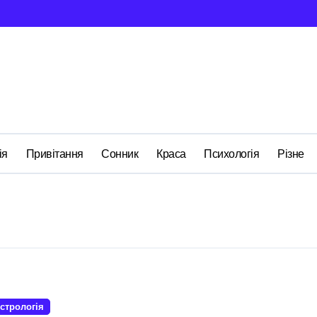
ія
Привітання
Сонник
Краса
Психологія
Різне
стрологія