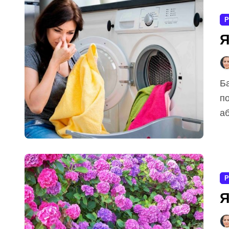
Р
Я
Багато хто помічає, що з часом пральна машинка
по
аб
Р
Я