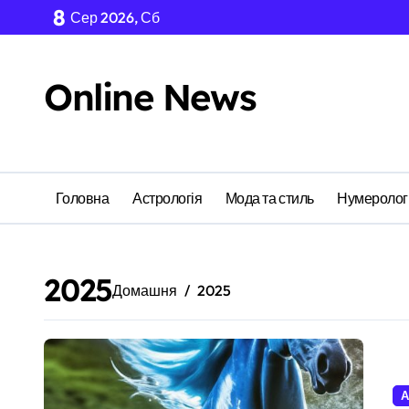
Перейти
8
Сер 2026, Сб
до
вмісту
Online News
Головна
Астрологія
Мода та стиль
Нумеролог
2025
Домашня
2025
А