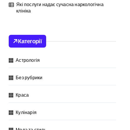
Які послуги надає сучасна наркологічна
клініка
Категорії
Астрологія
Без рубрики
Краса
Кулінарія
Мода та стиль