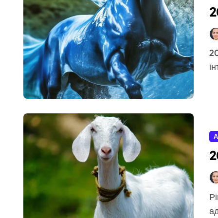
2
2014 рік за східним календарем завжди викликав
ін
А
2
Рік за східним календарем завжди викликає інтерес,
ад