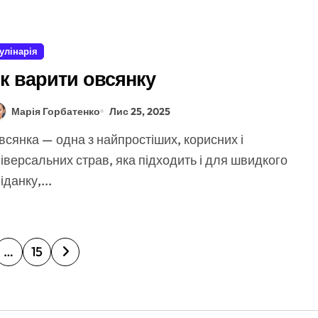
улінарія
к варити овсянку
Марія Горбатенко
Лис 25, 2025
іверсальних страв, яка підходить і для швидкого
іданку,...
…
15