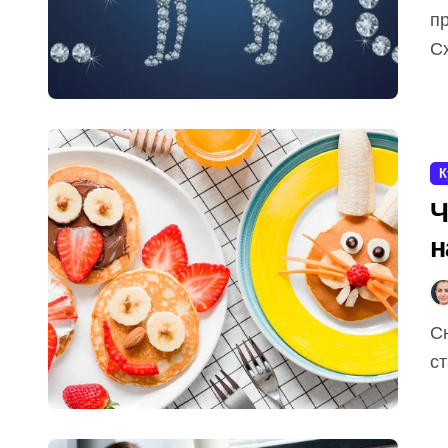
пр
Сх
К
Ч
н
Сніданок для дитини — це не просто прийом їжі, а
ст