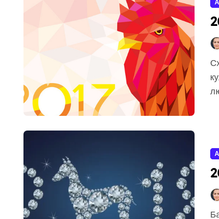
А
2
Східний календар давно став частиною популярної
ку
лю
А
2
Багатьох цікавить, під заступництвом якої тварини