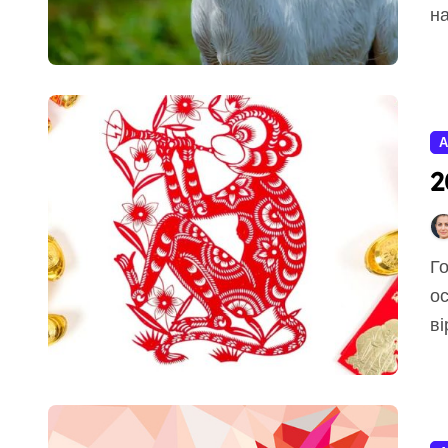
на
А
2
Гороскоп за східним календарем завжди викликає
ос
ві