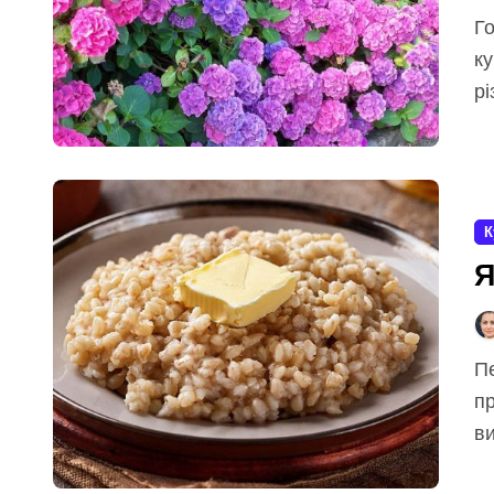
Гортензія — один із найпопулярніших декоративних
ку
рі
К
Я
Перлова крупа — один із найбільш недооцінених
пр
ви