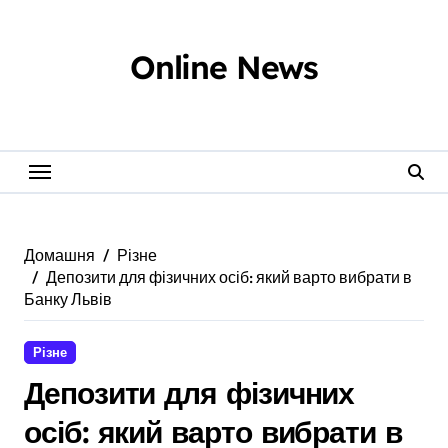
Перейти
до
вмісту
Online News
Домашня
Різне
Депозити для фізичних осіб: який варто вибрати в
Банку Львів
Різне
Депозити для фізичних
осіб: який варто вибрати в