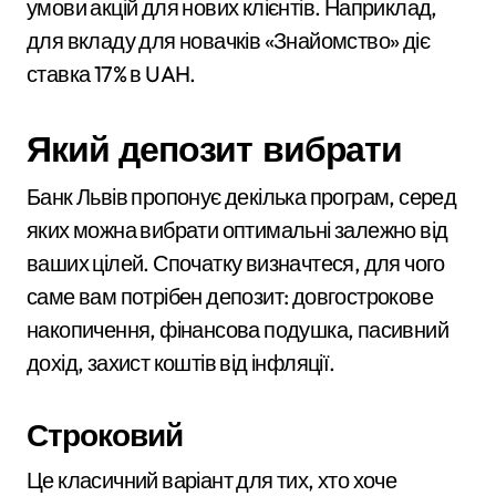
умови акцій для нових клієнтів. Наприклад,
для вкладу для новачків «Знайомство» діє
ставка 17% в UAH.
Який депозит вибрати
Банк Львів пропонує декілька програм, серед
яких можна вибрати оптимальні залежно від
ваших цілей. Спочатку визначтеся, для чого
саме вам потрібен депозит: довгострокове
накопичення, фінансова подушка, пасивний
дохід, захист коштів від інфляції.
Строковий
Це класичний варіант для тих, хто хоче