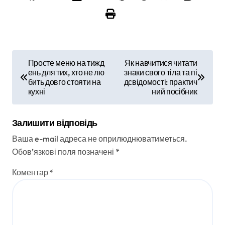
Н
Просте меню на тижд
Як навчитися читати
ень для тих, хто не лю
знаки свого тіла та пі
а
бить довго стояти на
дсвідомості: практич
кухні
ний посібник
в
і
Залишити відповідь
г
Ваша e-mail адреса не оприлюднюватиметься.
Обов’язкові поля позначені
*
а
Коментар
*
ц
і
я