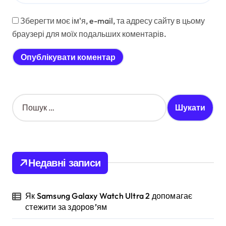
Зберегти моє ім'я, e-mail, та адресу сайту в цьому
браузері для моїх подальших коментарів.
П
о
ш
у
к
:
Недавні записи
Як Samsung Galaxy Watch Ultra 2 допомагає
стежити за здоров’ям