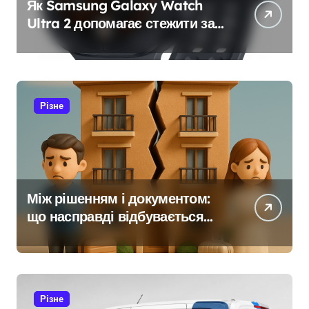
Як Samsung Galaxy Watch
Ultra 2 допомагає стежити за
здоров’ям
Різне
Між рішенням і документом:
що насправді відбувається
під час розлучення
Різне