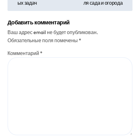
ых задач
ля сада и огорода
в
и
Добавить комментарий
г
Ваш адрес email не будет опубликован.
Обязательные поля помечены
*
а
Комментарий
*
ц
и
я
п
о
з
а