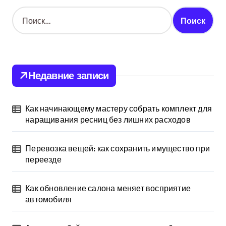
Н
а
й
т
и
:
Недавние записи
Как начинающему мастеру собрать комплект для
наращивания ресниц без лишних расходов
Перевозка вещей: как сохранить имущество при
переезде
Как обновление салона меняет восприятие
автомобиля