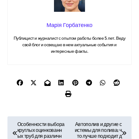
Марія Горбатенко
Публицист и журналист с опытом работы более 5 лет. Веду
свой блог и освещаю в нем актуальные события и
интересные факты.
Н
Особенности выбора
Автополив и другие с
круглых оцинкованн
истемы для полива: ч
а
ых труб для различн
то лучше подходит д