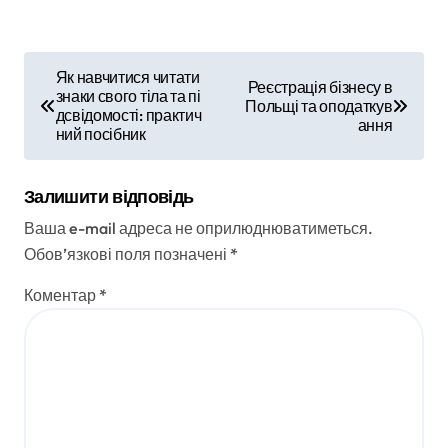
Н
Як навчитися читати
Реєстрація бізнесу в
знаки свого тіла та пі
а
Польщі та оподаткув
дсвідомості: практич
ання
ний посібник
в
і
Залишити відповідь
г
Ваша e-mail адреса не оприлюднюватиметься.
Обов’язкові поля позначені
*
а
Коментар
*
ц
і
я
з