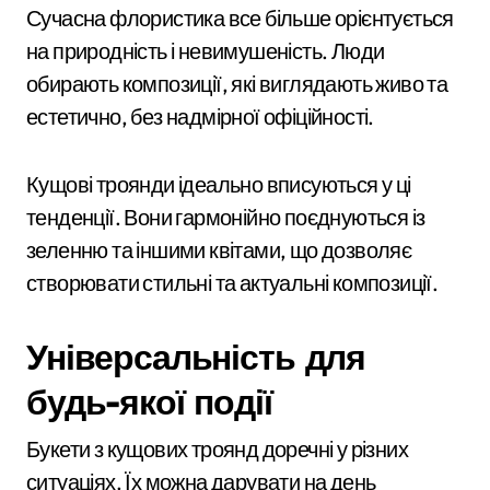
Сучасна флористика все більше орієнтується
на природність і невимушеність. Люди
обирають композиції, які виглядають живо та
естетично, без надмірної офіційності.
Кущові троянди ідеально вписуються у ці
тенденції. Вони гармонійно поєднуються із
зеленню та іншими квітами, що дозволяє
створювати стильні та актуальні композиції.
Універсальність для
будь-якої події
Букети з кущових троянд доречні у різних
ситуаціях. Їх можна дарувати на день