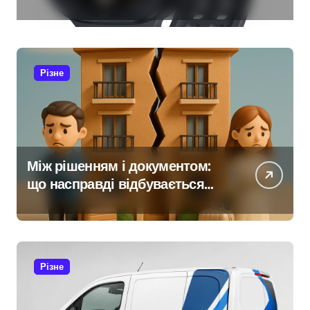
здоров’ям
Різне
Між рішенням і документом:
що насправді відбувається
під час розлучення
Різне