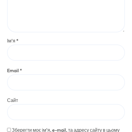
а
п
и
Ім'я
*
с
і
в
Email
*
Сайт
Зберегти моє ім'я, e-mail, та адресу сайту в цьому