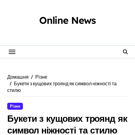
Перейти
до
вмісту
Online News
Домашня
Різне
Букети з кущових троянд як символ ніжності та
стилю
Різне
Букети з кущових троянд як
символ ніжності та стилю