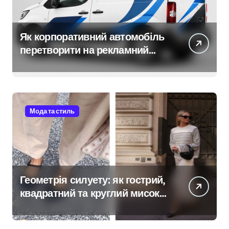
Як корпоративний автомобіль
перетворити на рекламний
носій
Мода та стиль
Геометрія силуету: як гострий,
квадратний та круглий мисок
балеток повністю змінює
сприйняття вашого зросту