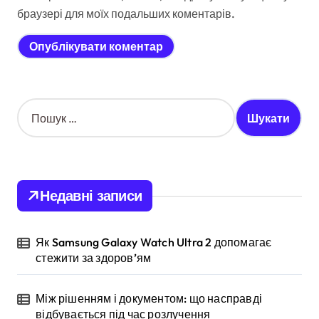
браузері для моїх подальших коментарів.
П
о
ш
у
к
:
Недавні записи
Як Samsung Galaxy Watch Ultra 2 допомагає
стежити за здоров’ям
Між рішенням і документом: що насправді
відбувається під час розлучення