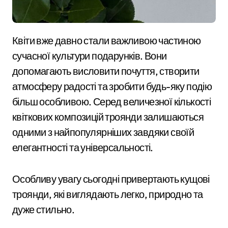
Квіти вже давно стали важливою частиною
сучасної культури подарунків. Вони
допомагають висловити почуття, створити
атмосферу радості та зробити будь-яку подію
більш особливою. Серед величезної кількості
квіткових композицій троянди залишаються
одними з найпопулярніших завдяки своїй
елегантності та універсальності.
Особливу увагу сьогодні привертають кущові
троянди, які виглядають легко, природно та
дуже стильно.