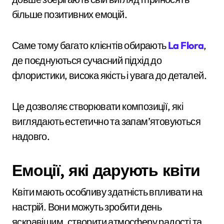
більше позитивних емоцій.
Саме тому багато клієнтів обирають
La Flora
,
де поєднуються сучасний підхід до
флористики, висока якість і увага до деталей.
Це дозволяє створювати композиції, які
виглядають естетично та запам’ятовуються
надовго.
Емоції, які дарують квіти
Квіти мають особливу здатність впливати на
настрій. Вони можуть зробити день
яскравішим, створити атмосферу радості та